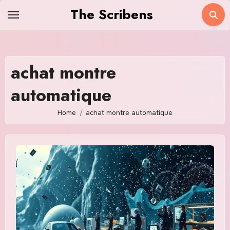
Skip
The Scribens
to
content
achat montre
automatique
Home
achat montre automatique