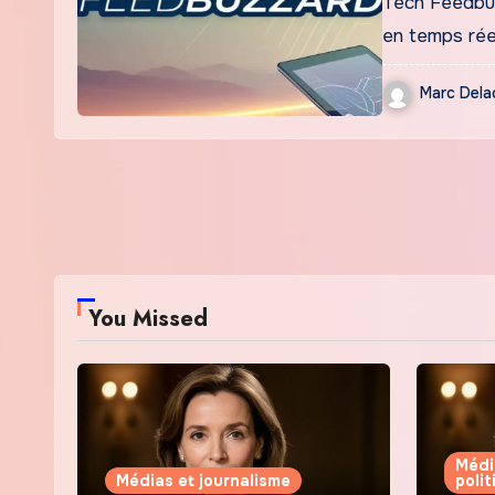
Tech Feedbuz
en temps rée
Marc Dela
You Missed
Médi
Médias et journalisme
poli