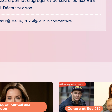
zard permet d’agréger et de suivre les flux RSS
l. Découvrez son…
cour
mai 16, 2026
Aucun commentaire
as et journalisme
tique
Culture et Société