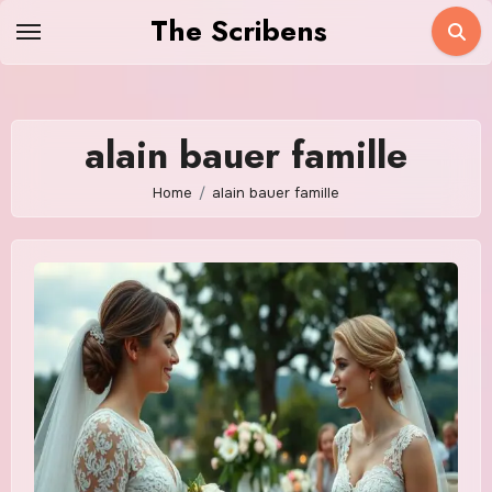
Skip
The Scribens
to
content
alain bauer famille
Home
alain bauer famille