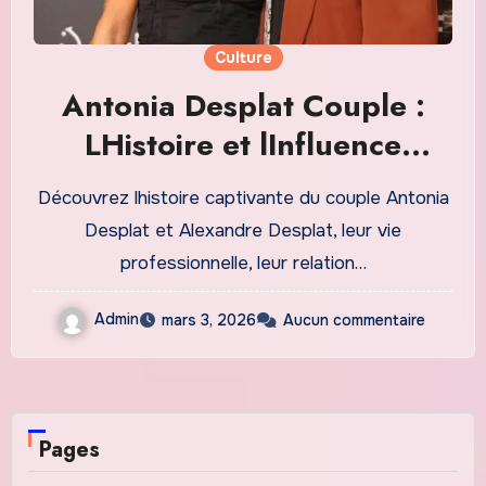
Culture
Antonia Desplat Couple :
LHistoire et lInfluence
dAlexandre et Antonia
Découvrez lhistoire captivante du couple Antonia
Desplat
Desplat et Alexandre Desplat, leur vie
professionnelle, leur relation…
Admin
mars 3, 2026
Aucun commentaire
Pages