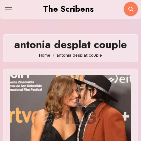
Skip
The Scribens
to
content
antonia desplat couple
Home
antonia desplat couple