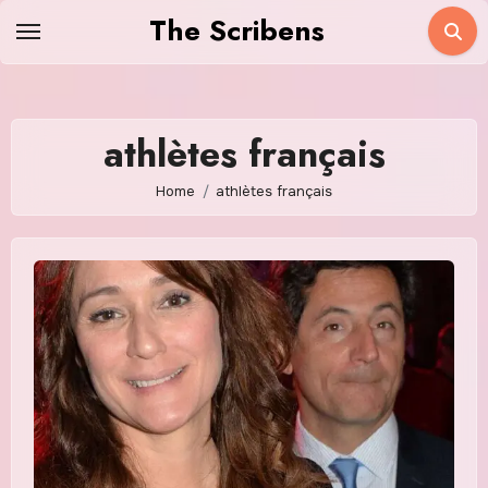
Skip
The Scribens
to
content
athlètes français
Home
athlètes français