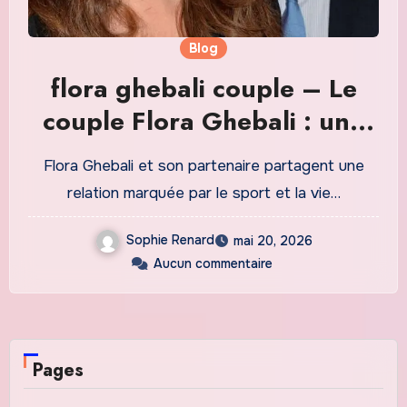
Blog
flora ghebali couple – Le
couple Flora Ghebali : une
histoire d’amour et de
Flora Ghebali et son partenaire partagent une
carrière
relation marquée par le sport et la vie…
Sophie Renard
mai 20, 2026
Aucun commentaire
Pages