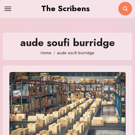
Skip
The Scribens
to
content
aude soufi burridge
Home
aude soufi burridge