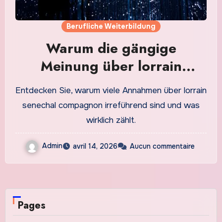
Berufliche Weiterbildung
Warum die gängige
Meinung über lorrain
senechal compagnon falsch
Entdecken Sie, warum viele Annahmen über lorrain
ist
senechal compagnon irreführend sind und was
wirklich zählt.
Admin
avril 14, 2026
Aucun commentaire
Pages