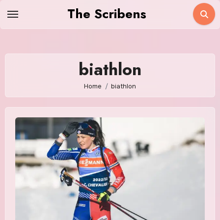
Skip
The Scribens
to
content
biathlon
Home
biathlon