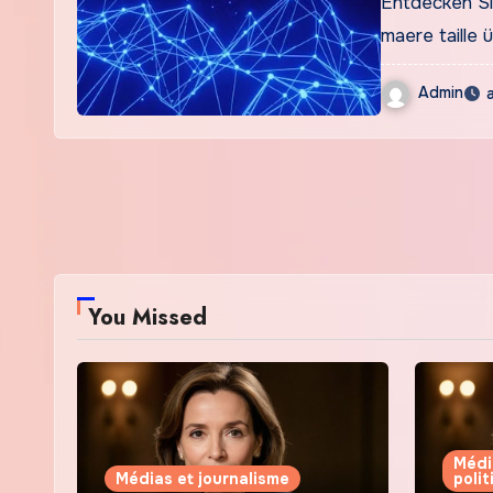
Entdecken Si
maere taille 
Admin
You Missed
Médi
Médias et journalisme
poli