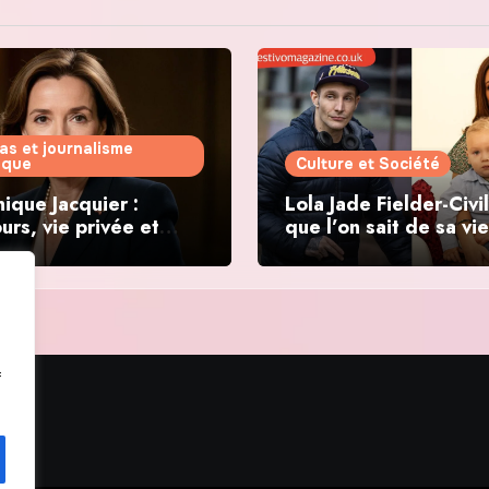
as et journalisme
tique
Culture et Société
ique Jacquier :
Lola Jade Fielder-Civil
urs, vie privée et
que l’on sait de sa vie
ations politiques
f