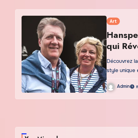
Art
Hanspet
qui Rév
Contem
Découvrez la
style unique 
Admin