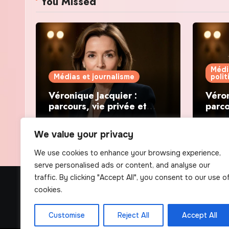
You Missed
Médi
Médias et journalisme
poli
Véronique Jacquier :
Véron
parcours, vie privée et
parco
révélations politiques
révél
We value your privacy
We use cookies to enhance your browsing experience,
serve personalised ads or content, and analyse our
traffic. By clicking "Accept All", you consent to our use o
The Scribens
cookies.
Customise
Reject All
Accept All