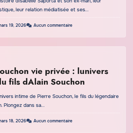
stoire dIsabelle Saporta et son ex-mari, leur
stique, leur relation médiatisée et ses…
mars 19, 2026
Aucun commentaire
souchon vie privée : lunivers
du fils dAlain Souchon
ivers intime de Pierre Souchon, le fils du légendaire
n. Plongez dans sa…
mars 18, 2026
Aucun commentaire