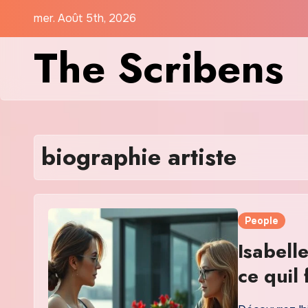
Skip
mer. Août 5th, 2026
to
The Scribens
content
biographie artiste
People
Isabell
ce quil 