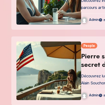
Découvrez lhi
parcours arti
Admin
People
Pierre 
secret 
Découvrez lun
Alain Soucho
Admin