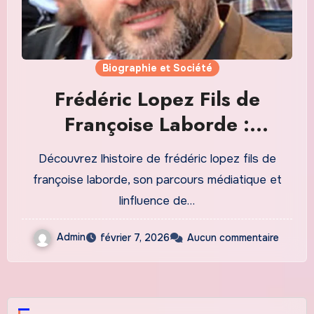
Biographie et Société
Frédéric Lopez Fils de
Françoise Laborde :
Héritage, Carrière et
Découvrez lhistoire de frédéric lopez fils de
Influence dans lEspace
françoise laborde, son parcours médiatique et
Public Français
linfluence de…
Admin
février 7, 2026
Aucun commentaire