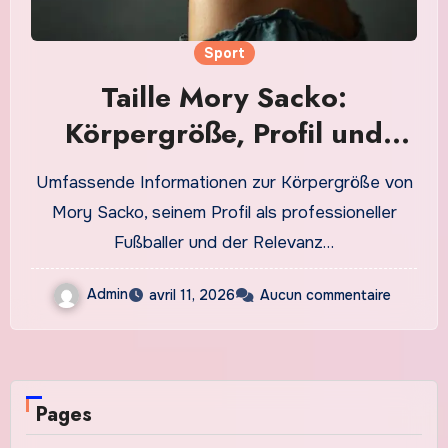
Sport
Taille Mory Sacko:
Körpergröße, Profil und
Bedeutung im Profifußball
Umfassende Informationen zur Körpergröße von
Mory Sacko, seinem Profil als professioneller
Fußballer und der Relevanz…
Admin
avril 11, 2026
Aucun commentaire
Pages