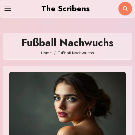
Skip
The Scribens
to
content
Fußball Nachwuchs
Home
Fußball Nachwuchs