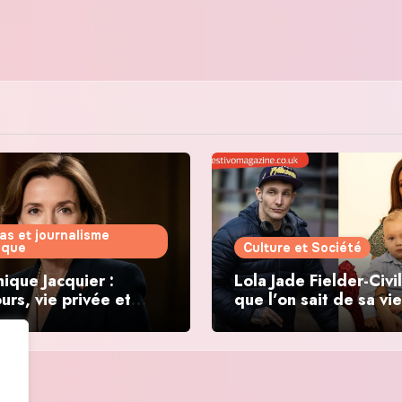
as et journalisme
tique
Culture et Société
ique Jacquier :
Lola Jade Fielder-Civil
urs, vie privée et
que l’on sait de sa vie
ations politiques