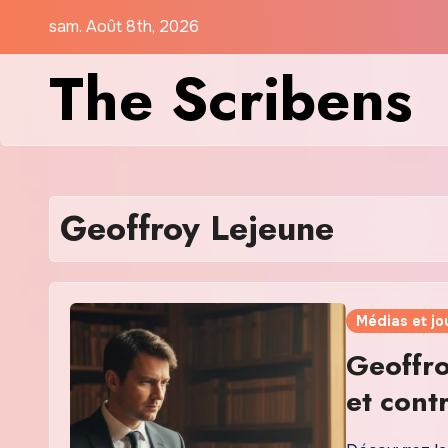
Skip
sam. Août 8th, 2026
to
The Scribens
content
Geoffroy Lejeune
Médias et jo
Geoffro
et cont
françai