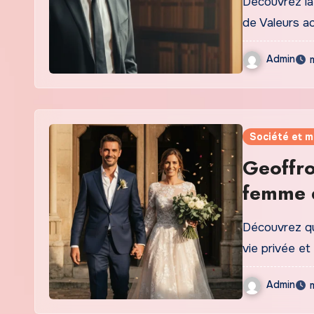
Découvrez la
de Valeurs a
Admin
Société et 
Geoffro
femme d
Actuell
Découvrez qu
vie privée et
Admin