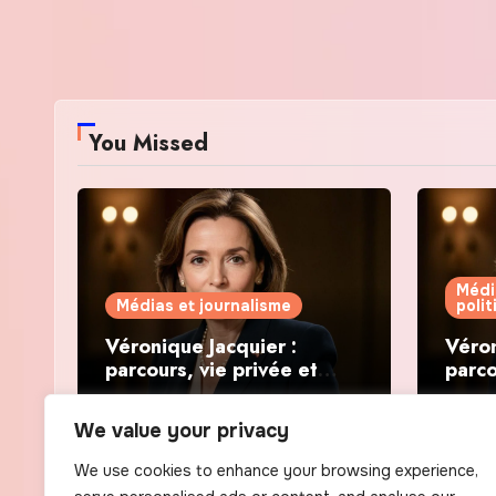
You Missed
Médi
Médias et journalisme
poli
Véronique Jacquier :
Véron
parcours, vie privée et
parco
révélations politiques
révél
We value your privacy
We use cookies to enhance your browsing experience,