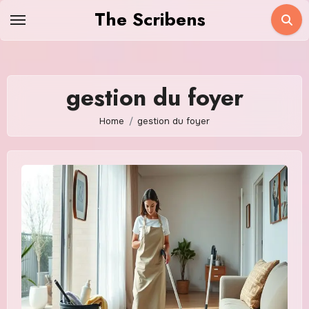
Skip
The Scribens
to
content
gestion du foyer
Home
gestion du foyer