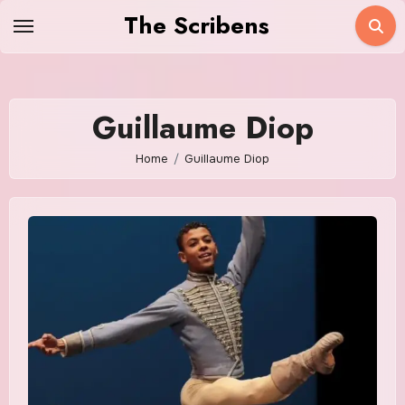
Skip
The Scribens
to
content
Guillaume Diop
Home
Guillaume Diop