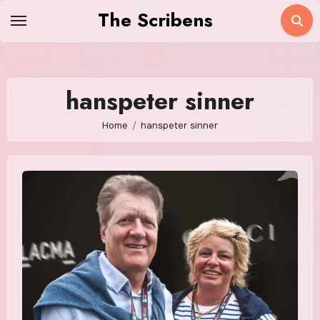
Skip
The Scribens
to
content
hanspeter sinner
Home
hanspeter sinner