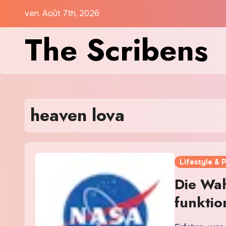
Skip
ven. Août 7th, 2026
to
The Scribens
content
heaven lova
Lifestyle & 
Die Wah
funktion