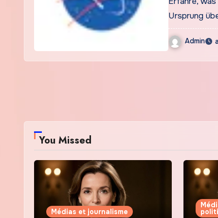
Erfahre, was
Ursprung übe
Admin
You Missed
Médi
Médias et journalisme
poli