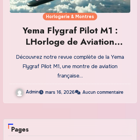
Horlogerie & Montres
Yema Flygraf Pilot M1 :
LHorloge de Aviation
Française qui Séduit les
Découvrez notre revue complète de la Yema
Collectionneurs
Flygraf Pilot M1, une montre de aviation
française…
Admin
mars 16, 2026
Aucun commentaire
Pages