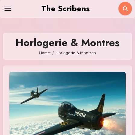
Skip
The Scribens
to
content
Horlogerie & Montres
Home
Horlogerie & Montres