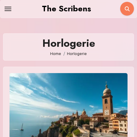
Skip
The Scribens
to
content
Horlogerie
Home
Horlogerie