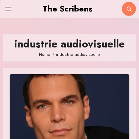
Skip
The Scribens
to
content
industrie audiovisuelle
Home
industrie audiovisuelle