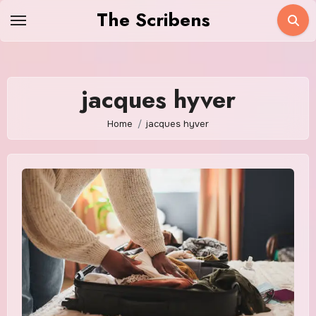
Skip
The Scribens
to
content
jacques hyver
Home
jacques hyver