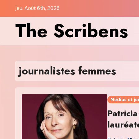
Skip
jeu. Août 6th, 2026
to
The Scribens
content
journalistes femmes
Médias et jo
Patricia
lauréat