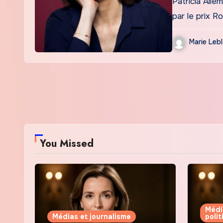
Patricia Allé
par le prix R
Marie Leb
You Missed
Médi
Médias et journalisme
poli