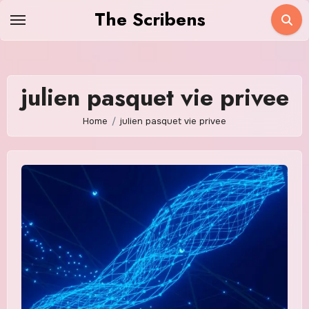
Skip
The Scribens
to
content
julien pasquet vie privee
Home
julien pasquet vie privee