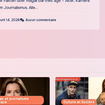
 Fakten über magali barthes age – Alter, Karriere
im Journalismus. Alle…
avril 14, 2026
Aucun commentaire
as et journalisme
tique
Culture et Société