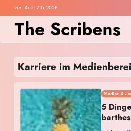
Skip
ven. Août 7th, 2026
to
The Scribens
content
Karriere im Medienbere
Medien & Jo
5 Dinge
barthes