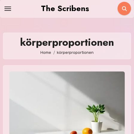
Skip
The Scribens
to
content
körperproportionen
Home
körperproportionen