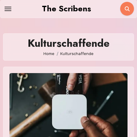
Skip
The Scribens
to
content
Kulturschaffende
Home
Kulturschaffende