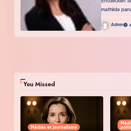
Entdecken Si
mathilde pan
Admin
You Missed
Médi
Médias et journalisme
poli