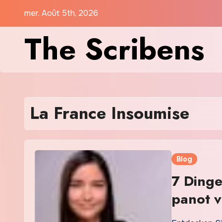
Skip
mer. Août 5th, 2026
to
The Scribens
content
La France Insoumise
Blog
7 Dinge
panot v