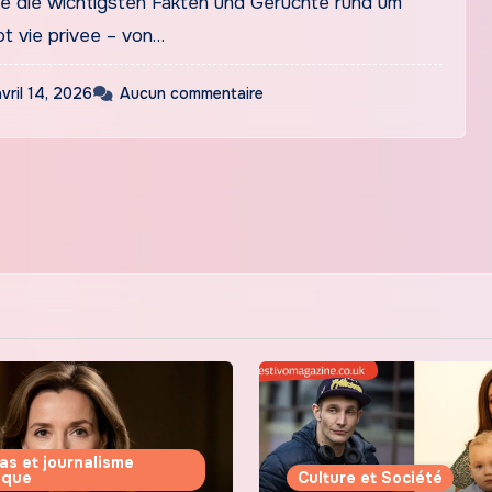
e die wichtigsten Fakten und Gerüchte rund um
ot vie privee – von…
avril 14, 2026
Aucun commentaire
as et journalisme
tique
Culture et Société