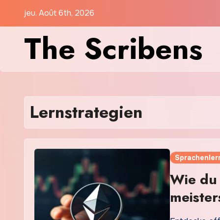
Skip
jeu. Août 6th, 2026
to
The Scribens
content
Lernstrategien
Sprachenler
Wie du 
meister