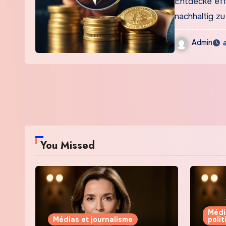
Entdecke eff
nachhaltig z
Admin
You Missed
Médi
Médias et journalisme
poli