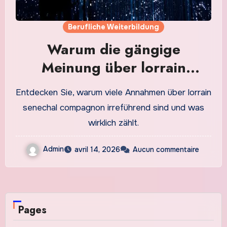
Berufliche Weiterbildung
Warum die gängige
Meinung über lorrain
senechal compagnon falsch
Entdecken Sie, warum viele Annahmen über lorrain
ist
senechal compagnon irreführend sind und was
wirklich zählt.
Admin
avril 14, 2026
Aucun commentaire
Pages