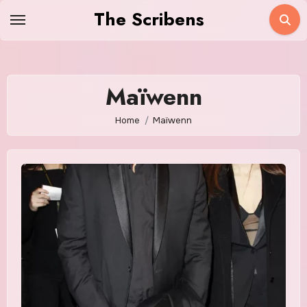
Skip
The Scribens
to
content
Maïwenn
Home
Maïwenn