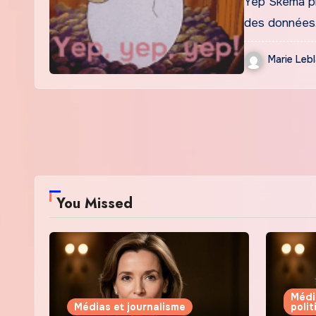
Yep Skema p
des données.
Marie Leb
You Missed
Médi
Médias et journalisme
poli