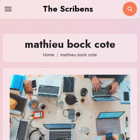
Skip
The Scribens
to
content
mathieu bock cote
Home
mathieu bock cote