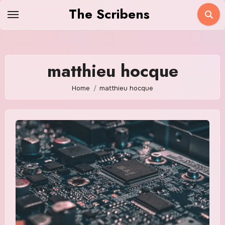
Skip
The Scribens
to
content
matthieu hocque
Home
matthieu hocque