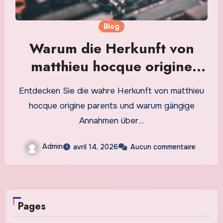
Blog
Warum die Herkunft von
matthieu hocque origine
parents oft falsch gedeutet
Entdecken Sie die wahre Herkunft von matthieu
wird
hocque origine parents und warum gängige
Annahmen über…
Admin
avril 14, 2026
Aucun commentaire
Pages