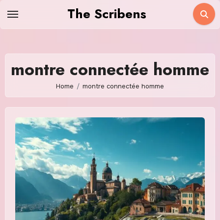
Skip
The Scribens
to
content
montre connectée homme
Home
montre connectée homme