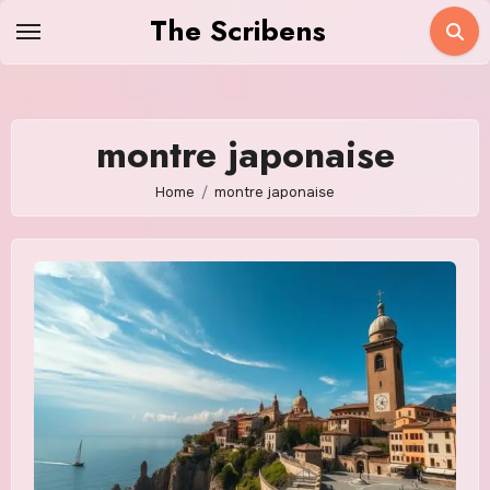
Skip
The Scribens
to
content
montre japonaise
Home
montre japonaise