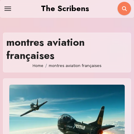
Skip
The Scribens
to
content
montres aviation
françaises
Home
montres aviation françaises