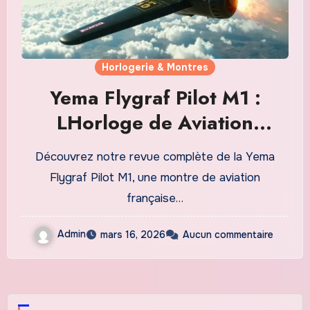
Horlogerie & Montres
Yema Flygraf Pilot M1 :
LHorloge de Aviation
Française qui Séduit les
Découvrez notre revue complète de la Yema
Collectionneurs
Flygraf Pilot M1, une montre de aviation
française…
Admin
mars 16, 2026
Aucun commentaire