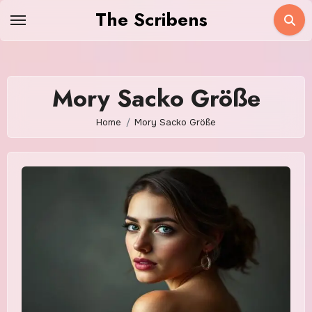
Skip
The Scribens
to
content
Mory Sacko Größe
Home
Mory Sacko Größe