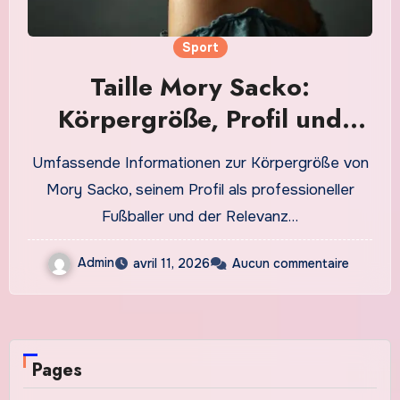
Sport
Taille Mory Sacko:
Körpergröße, Profil und
Bedeutung im Profifußball
Umfassende Informationen zur Körpergröße von
Mory Sacko, seinem Profil als professioneller
Fußballer und der Relevanz…
Admin
avril 11, 2026
Aucun commentaire
Pages