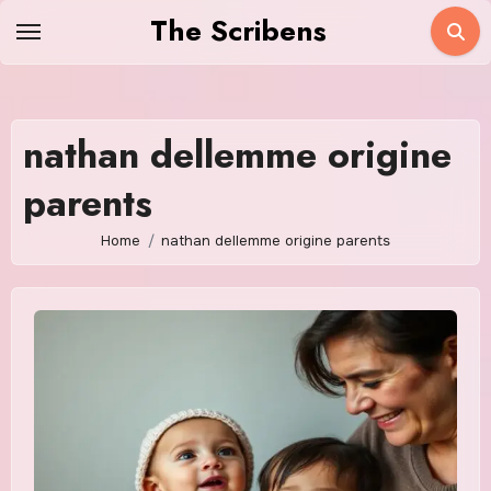
Skip
The Scribens
to
content
nathan dellemme origine
parents
Home
nathan dellemme origine parents