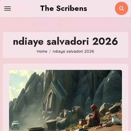
Skip
The Scribens
to
content
ndiaye salvadori 2026
Home
ndiaye salvadori 2026