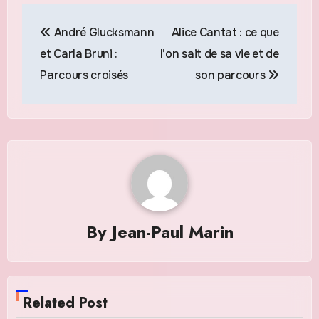
Navigation
André Glucksmann
Alice Cantat : ce que
de
et Carla Bruni :
l’on sait de sa vie et de
l’article
Parcours croisés
son parcours
By
Jean-Paul Marin
Related Post