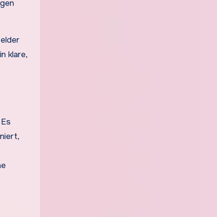
egen
elder
n klare,
 Es
niert,
he