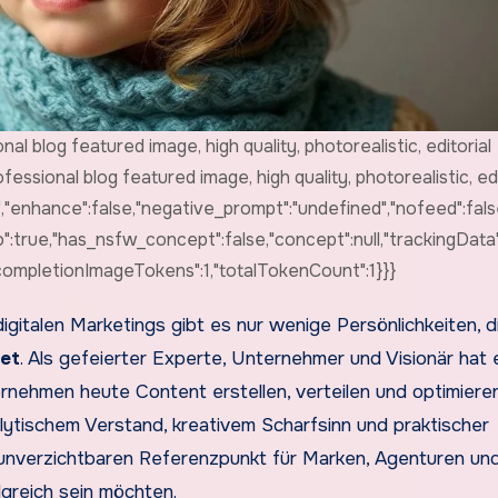
al blog featured image, high quality, photorealistic, editorial
fessional blog featured image, high quality, photorealistic, edi
x","enhance":false,"negative_prompt":"undefined","nofeed":false
io":true,"has_nsfw_concept":false,"concept":null,"trackingData"
{"completionImageTokens":1,"totalTokenCount":1}}}
uet
. Als gefeierter Experte, Unternehmer und Visionär hat 
nehmen heute Content erstellen, verteilen und optimieren
lytischem Verstand, kreativem Scharfsinn und praktischer
 unverzichtbaren Referenzpunkt für Marken, Agenturen un
lgreich sein möchten.