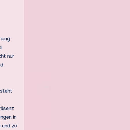
nnung
i
cht nur
nd
rsteht
Präsenz
ungen in
n und zu