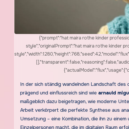
{"prompt":"hat maira rothe kinder profession
style","originalPrompt":"hat maira rothe kinder pro
style","width":1280,"height":768,"seed":42,"model":"flu
[],"transparent":false,"reasoning":false,"aud
{"actualModel":"flux","usage":
In der sich ständig wandelnden Landschaft des digitalen Marketings gibt es nur wenige Persönlichkeiten, die so
prägend und einflussreich sind wie
arnauld mig
maßgeblich dazu beigetragen, wie moderne Unter
Arbeit verkörpert die perfekte Synthese aus ana
Umsetzung – eine Kombination, die ihn zu einem
Einzelpersonen macht, die im digitalen Raum erfo