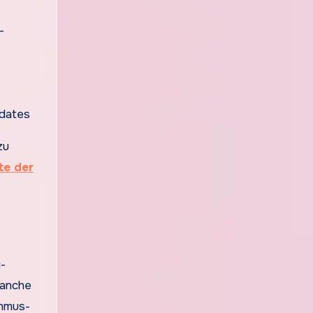
-
pdates
zu
te der
g-
ranche
thmus-