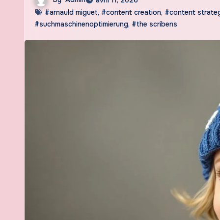
#arnauld miguet
,
#content creation
,
#content strate
#suchmaschinenoptimierung
,
#the scribens