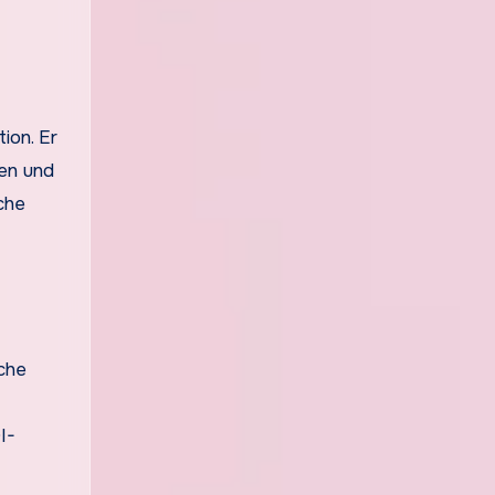
ion. Er
ten und
che
sche
I-