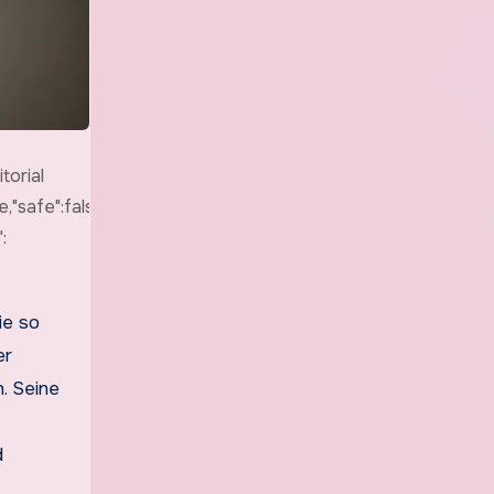
torial
,"safe":false,"quality":"medium","image":
:
er
. Seine
d