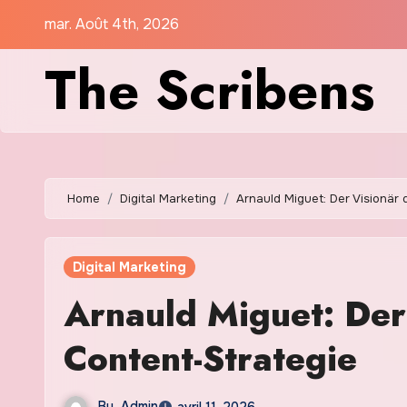
Skip
mar. Août 4th, 2026
to
The Scribens
content
Home
Digital Marketing
Arnauld Miguet: Der Visionär 
Digital Marketing
Arnauld Miguet: Der 
Content-Strategie
By
Admin
avril 11, 2026