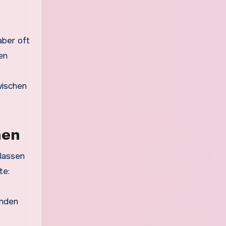
aber oft
en
wischen
nen
 lassen
te:
enden