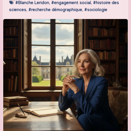
#Blanche Leridon
,
#engagement social
,
#histoire des
sciences
,
#recherche démographique
,
#sociologie