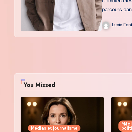
Combien mesu
parcours dan
Lucie Fon
You Missed
Médi
Médias et journalisme
poli