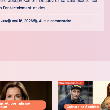
re Joseph Kamel ? Découvrez sa taille exacte, son
s l'entertainment et des…
taine
mai 18, 2026
Aucun commentaire
as et journalisme
tique
Culture et Société