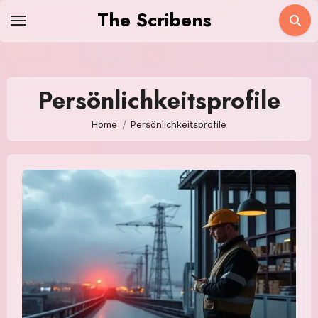
Skip
The Scribens
to
content
Persönlichkeitsprofile
Home
Persönlichkeitsprofile