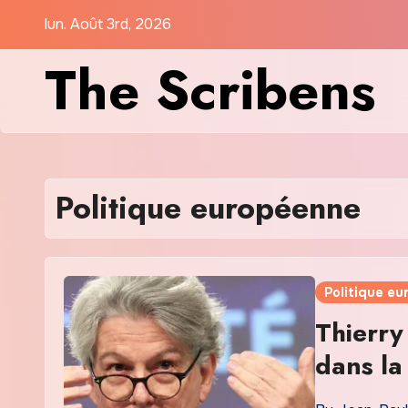
Skip
lun. Août 3rd, 2026
to
The Scribens
content
Politique européenne
Politique e
Thierry
dans la