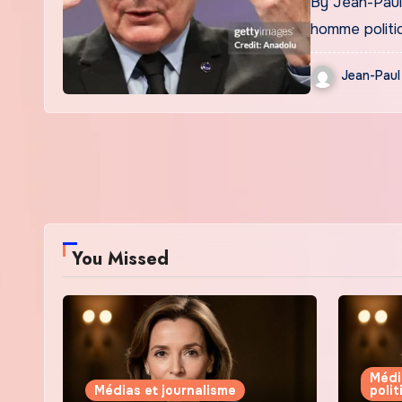
By Jean-Paul 
homme politi
Jean-Paul
You Missed
Médi
Médias et journalisme
poli