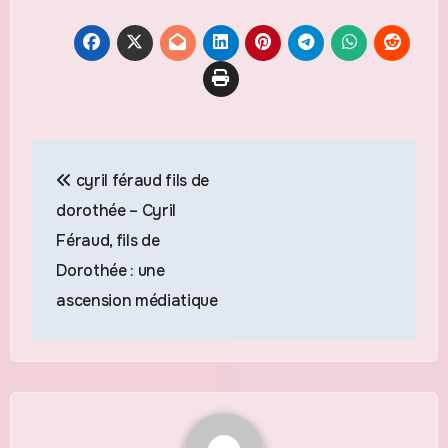
Navigation
cyril féraud fils de
de
dorothée – Cyril
l’article
Féraud, fils de
Dorothée : une
ascension médiatique