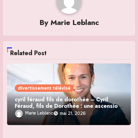
By
Marie Leblanc
Related Post
divertissement télévisé
cyril féraud fils de dorothée – Cyril
Féraud, fils de Dorothée : une ascension
médiatique
Marie Leblanc
mai 21, 2026