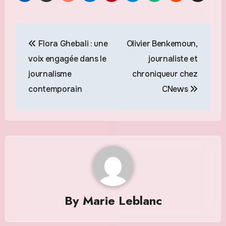
Navigation
Flora Ghebali : une
Olivier Benkemoun,
de
voix engagée dans le
journaliste et
l’article
journalisme
chroniqueur chez
contemporain
CNews
By
Marie Leblanc