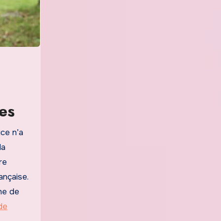
es
ice n’a
la
re
ançaise.
che de
de