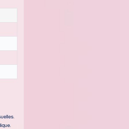
uelles.
ique.