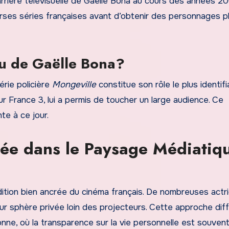
arrière télévisuelle de Gaëlle Bona au cours des années 20
rses séries françaises avant d’obtenir des personnages p
nnu de Gaëlle Bona?
érie policière
Mongeville
constitue son rôle le plus identifi
ur France 3, lui a permis de toucher un large audience. Ce
te à ce jour.
vée dans le Paysage Médiatiq
dition bien ancrée du cinéma français. De nombreuses actr
ur sphère privée loin des projecteurs. Cette approche dif
nne, où la transparence sur la vie personnelle est souven