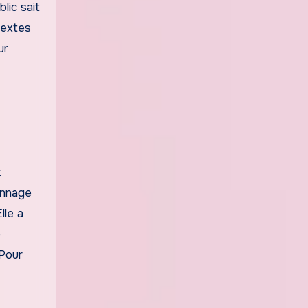
lic sait
textes
ur
t
sonnage
lle a
e
 Pour