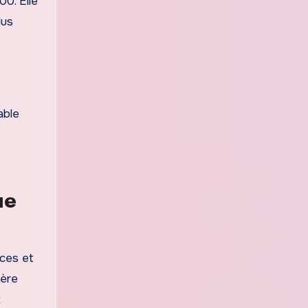
00. Elle
lus
able
ue
ices et
fère
t