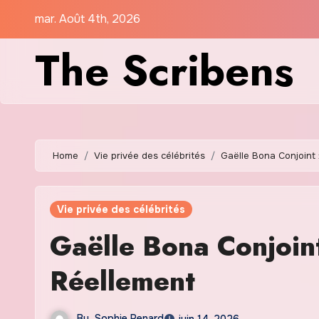
Skip
mar. Août 4th, 2026
to
The Scribens
content
Home
Vie privée des célébrités
Gaëlle Bona Conjoint 
Vie privée des célébrités
Gaëlle Bona Conjoint
Réellement
By
Sophie Renard
juin 14, 2026