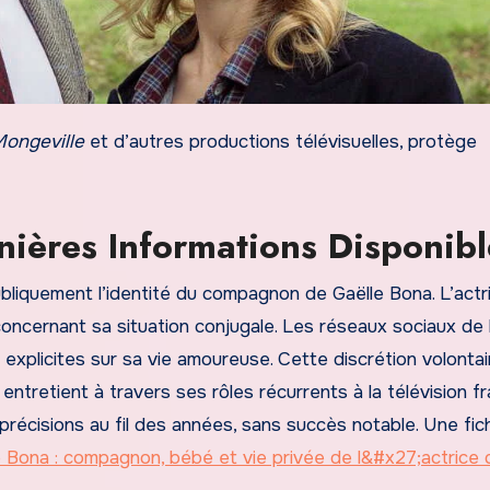
ongeville
et d’autres productions télévisuelles, protège
rnières Informations Disponibl
ubliquement l’identité du compagnon de Gaëlle Bona. L’actr
oncernant sa situation conjugale. Les réseaux sociaux de 
xplicites sur sa vie amoureuse. Cette discrétion volontai
e entretient à travers ses rôles récurrents à la télévision fr
précisions au fil des années, sans succès notable. Une fi
e Bona : compagnon, bébé et vie privée de l&#x27;actrice 