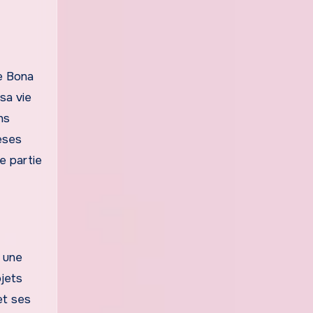
le Bona
sa vie
ns
èses
e partie
t une
jets
et ses