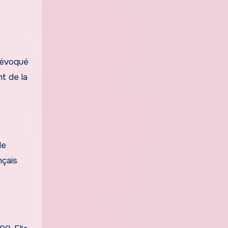
s évoqué
nt de la
de
nçais