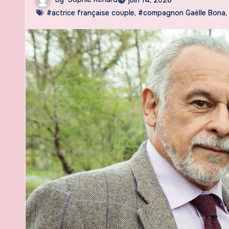
#actrice française couple
,
#compagnon Gaëlle Bona
,