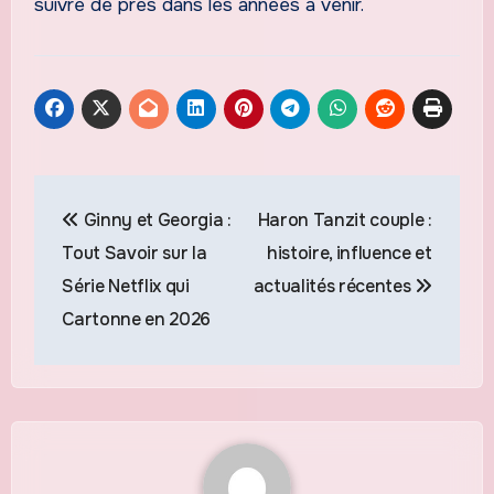
suivre de près dans les années à venir.
Navigation
Ginny et Georgia :
Haron Tanzit couple :
de
Tout Savoir sur la
histoire, influence et
l’article
Série Netflix qui
actualités récentes
Cartonne en 2026