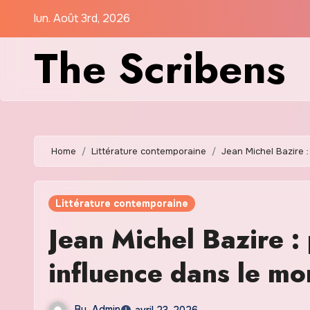
Skip
lun. Août 3rd, 2026
to
The Scribens
content
Home
Littérature contemporaine
Jean Michel Bazire :
Littérature contemporaine
Jean Michel Bazire :
influence dans le mon
By
Admin
avril 23, 2026