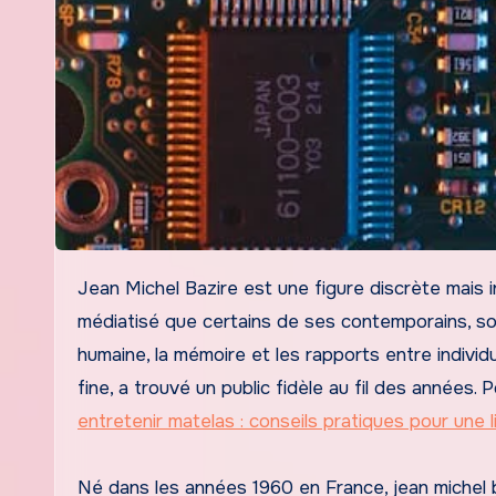
Jean Michel Bazire est une figure discrète mais influente du paysage littéraire contemporain. Bien que moins
médiatisé que certains de ses contemporains, son
humaine, la mémoire et les rapports entre individ
fine, a trouvé un public fidèle au fil des années
entretenir matelas : conseils pratiques pour une l
Né dans les années 1960 en France, jean michel b