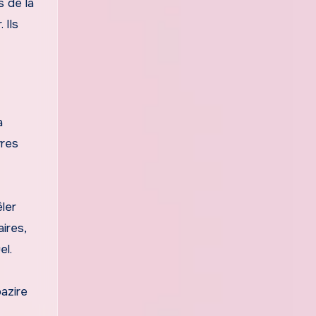
s de la
 Ils
a
vres
êler
aires,
el.
bazire