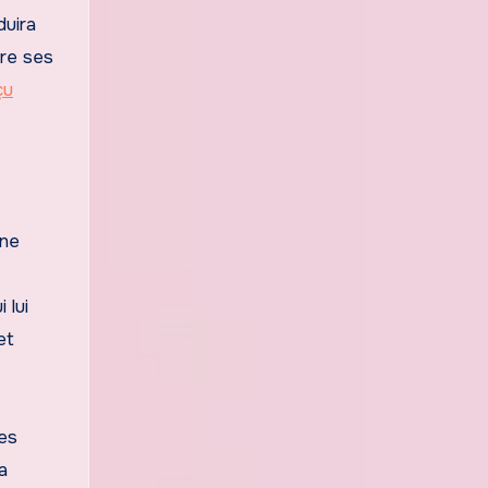
duira
ire ses
çu
une
 lui
et
des
a