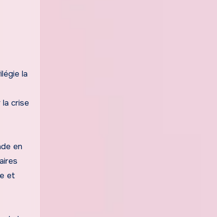
légie la
 la crise
onde en
aires
e et