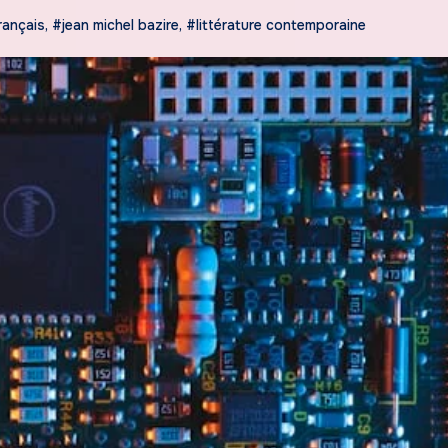
rançais
,
#jean michel bazire
,
#littérature contemporaine