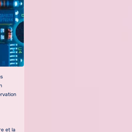
n
ervation
e et la