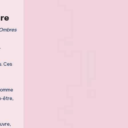
ire
 Ombres
.
s. Ces
e comme
n-être,
uvre,